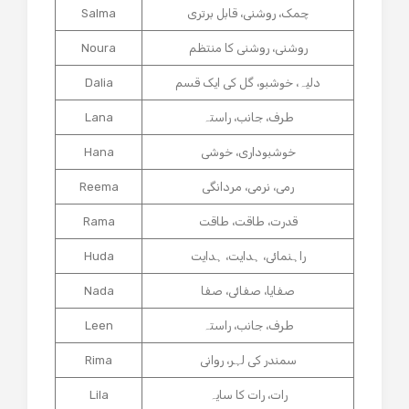
چمک، روشنی، قابل برتری
Salma
روشنی، روشنی کا منتظم
Noura
دلیہ، خوشبو، گل کی ایک قسم
Dalia
طرف، جانب، راستہ
Lana
خوشبوداری، خوشی
Hana
رمی، نرمی، مردانگی
Reema
قدرت، طاقت، طاقت
Rama
راہنمائی، ہدایت، ہدایت
Huda
صفایا، صفائی، صفا
Nada
طرف، جانب، راستہ
Leen
سمندر کی لہر، روانی
Rima
رات، رات کا سایہ
Lila