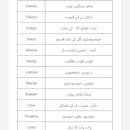
شام، سنگین تجربہ
Samar
دانائی، زر کی قیمت
Dania
مدد، انعام، اللہ کی مدد
Inaya
خوشبوداری، گل کی ایک قسم
Sana
امینہ، امینی، امانت دار
Amina
قوت، قوت، طاقت
Rania
بہترینی، خوبصورتی
Lamya
خوشی، خوشبوداری
Manal
چلنا، رفتار، روانی
Rawan
ہلکی، نرمی، دل کی لمبائی
Lina
خوشبو، عطر، خوشبو
Shaima
رات، رات کا سایہ
Leila