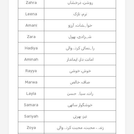
روشن، درخشاں
Zahra
نرم، نازک
Leena
خواہشات، آرزو
Amani
شہزادی، پھول
Zara
راہنمائی کرنے والی
Hadiya
امانت دار، ایماندار
Aminah
خوش، خوشی
Rayya
صاف، خالص
Marwa
رات، سیاہ حسن
Layla
خوشگوار ساتھی
Samara
تیز، پھرتی
Sariyah
زندہ، محبت، محبت کرنے والی
Zoya