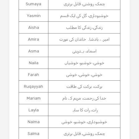
چمک، روشنی، قابل برتری
Sumaya
خوشبوداری، گل کی ایک قسم
Yasmin
زندگی، زندگی کا مطلب
Aisha
امیرہ، بادشاہ خاندان کی عورت
Amira
اسماء، بہترینی
Asma
خوشی، خوشبو، خوشیاں
Naila
خوشی، خوشی، خوشی
Farah
برکت، برکت کی طاقت
Ruqayyah
خدا کی رحمت، مریم کے نام
Mariam
رات، رات کا سایہ
Layla
خوشبوداری، خوشبو، خوشی
Naima
چمک، روشنی، قابل برتری
Salma