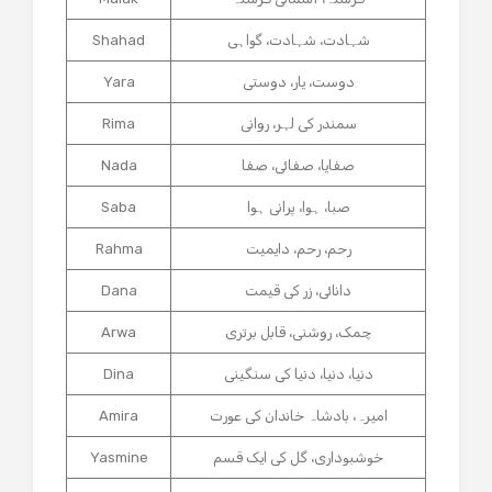
شہادت، شہادت، گواہی
Shahad
دوست، یار، دوستی
Yara
سمندر کی لہر، روانی
Rima
صفایا، صفائی، صفا
Nada
صبا، ہوا، پرانی ہوا
Saba
رحم، رحم، دایمیت
Rahma
دانائی، زر کی قیمت
Dana
چمک، روشنی، قابل برتری
Arwa
دنیا، دنیا، دنیا کی سنگینی
Dina
امیرہ، بادشاہ خاندان کی عورت
Amira
خوشبوداری، گل کی ایک قسم
Yasmine